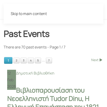
Skip to main content
Past Events
There are 70 past events
- Page 1 / 7
Next
...
1
2
3
4
5
7
12
Δημοτική Βιβλιοθήκη
Feb
2025
Βιβλιοπαρουσίαση του
Νεοελληνιστή Tudor Dinu, Η
Ελληνική Επανάσταση του 1821