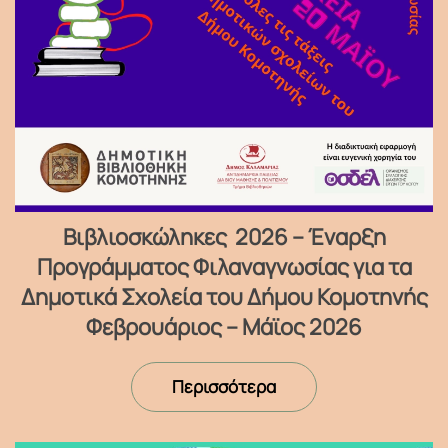
Βιβλιοσκώληκες 2026 – Έναρξη
Προγράμματος Φιλαναγνωσίας για τα
Δημοτικά Σχολεία του Δήμου Κομοτηνής
Φεβρουάριος – Μάϊος 2026
Περισσότερα